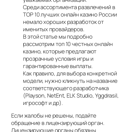
Среди ассортимента развлечений в
TOP 10 лучших онлайн казино России
немало хороших разработок от
именитых провайдеров.
В этой статье мы подробно
рассмотрим топ 10 честных онлайн
казино, которые предлагают
прозрачные условия игры и
гарантированные выплаты.
Как правило, для выбора конкретной
модели, нужно кликнуть на название
соответствующего разработчика
(Playson, NetEnt, ELK Studio, Yggdrasil,
игрософт и др).
Если жалобы не решены, подайте
обращение в лицензирующий орган.
Лицензирующие органы обязаны