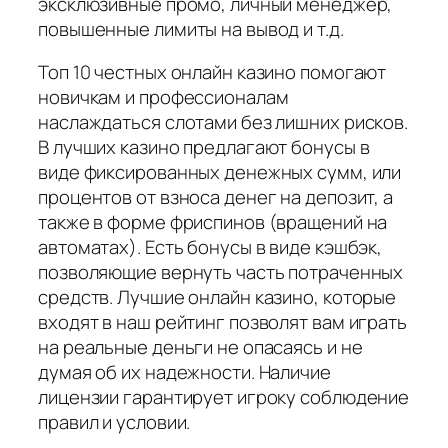
эксклюзивные промо, личный менеджер,
повышенные лимиты на вывод и т.д.
Топ 10 честных онлайн казино помогают
новичкам и профессионалам
наслаждаться слотами без лишних рисков.
В лучших казино предлагают бонусы в
виде фиксированных денежных сумм, или
процентов от взноса денег на депозит, а
также в форме фриспинов (вращений на
автоматах). Есть бонусы в виде кэшбэк,
позволяющие вернуть часть потраченных
средств. Лучшие онлайн казино, которые
входят в наш рейтинг позволят вам играть
на реальные деньги не опасаясь и не
думая об их надежности. Наличие
лицензии гарантирует игроку соблюдение
правил и условии.