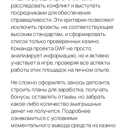
расследовать конфликт и выступать
посредниками для обеспечения
справедливости. Эти критерии позволяют
исключить проекты, не соответствующие
высоким стандартам, и сформировать
список только проверенных казино.
Команда проекта GWF не просто
анализирует информацию, но и активно
участвует в игре, проверяя все аспекты
работы этих площадок на личном опыте.
Не сложно оформлять заносы депозита,
строить планы для заработка, получать
бонусы, оставлять отзывы, но забрать
какое-либо количество выигрышных
денег не получится. Подробнее
ознакомиться с условиями
моментального вывода средств из казино