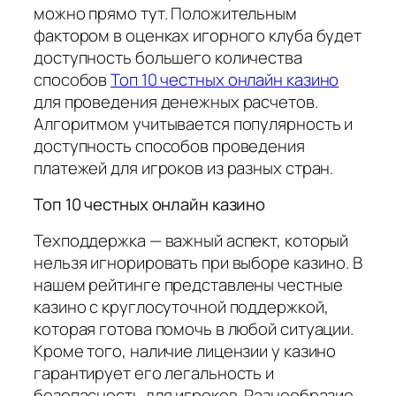
можно прямо тут. Положительным
фактором в оценках игорного клуба будет
доступность большего количества
способов
Топ 10 честных онлайн казино
для проведения денежных расчетов.
Алгоритмом учитывается популярность и
доступность способов проведения
платежей для игроков из разных стран.
Топ 10 честных онлайн казино
Техподдержка — важный аспект, который
нельзя игнорировать при выборе казино. В
нашем рейтинге представлены честные
казино с круглосуточной поддержкой,
которая готова помочь в любой ситуации.
Кроме того, наличие лицензии у казино
гарантирует его легальность и
безопасность для игроков. Разнообразие