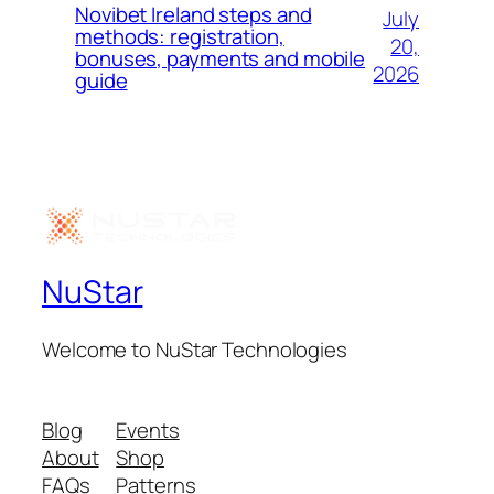
Novibet Ireland steps and
July
methods: registration,
20,
bonuses, payments and mobile
2026
guide
NuStar
Welcome to NuStar Technologies
Blog
Events
About
Shop
FAQs
Patterns