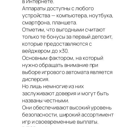
в Интернете.
Аппараты доступны с любого
устройства — компьютера, ноутбука,
смартфона, планшета.
Отметим, что выгодными считают
только те бонусы за первый депозит,
которые предоставляются с
вейджером до х30.
Основным фактором, на который
нужно обращать внимание при
выборе игрового автомата является
дисперсия.
Но лишь немногие из них
заслуживают доверия и могут быть
названы честными.
Они обеспечивают высокий уровень
безопасности, широкий ассортимент
игр и своевременные выплаты.