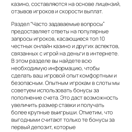
казино, составляются на основе лицензий,
отзывов игроков и скорости выплат.
Раздел “Часто задаваемые вопросы”
предоставляет ответы на популярные
запросы игроков, касающиеся топ 10
честных онлайн казино и других аспектов,
связанных с игрой на деньги в интернете.
В этом разделе вы найдете всю
необходимую информацию, чтобы
сделать ваш игровой опыт комфортным и
безопасным. Опытным игрокам в слоты мы
советуем использовать бонусы за
пополнение счета. Это даст возможность
увеличить размер ставки и получать
более крупные выигрыши. Отметим, что
выгодными считают только те бонусы за
первый депозит, которые