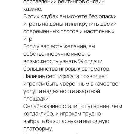
составлении рейтингов онлайн
казино.
В этих клубах вы можете без опаски
играть на деньги или крутить демки
современных слотов и настольных
игр.
Если у вас есть желание, вы
собственноручно имеете
возможность узнать % отдачи
большинства игровых автоматов.
Наличие сертификата позволяет
игрокам быть уверенным в качестве
услуг и надежности азартной
площадки.
Онлайн казино стали популярнее, чем
когда-либо, и игрокам трудно
выбрать безопасную и выгодную
платформу.