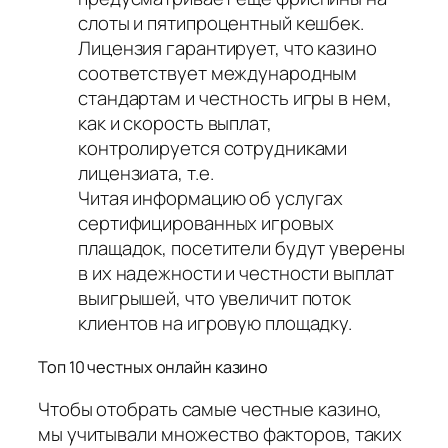
слоты и пятипроцентный кешбек.
Лицензия гарантирует, что казино
соответствует международным
стандартам и честность игры в нем,
как и скорость выплат,
контролируется сотрудниками
лицензиата, т.е.
Читая информацию об услугах
сертифицированных игровых
плащадок, посетители будут уверены
в их надежности и честности выплат
выигрышей, что увеличит поток
клиентов на игровую площадку.
Топ 10 честных онлайн казино
Чтобы отобрать самые честные казино,
мы учитывали множество факторов, таких