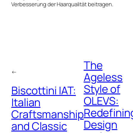
Verbesserung der Haarqualität beitragen.
The
←
Ageless
Style of
Biscottini IAT:
OLEVS:
Italian
Redefinin
Craftsmanship
Design
and Classic