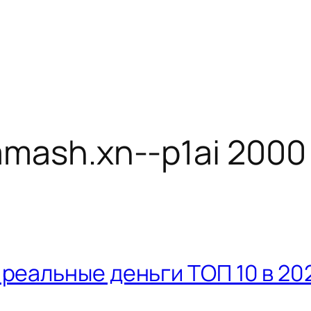
amash.xn--p1ai 2000
реальные деньги ТОП 10 в 20