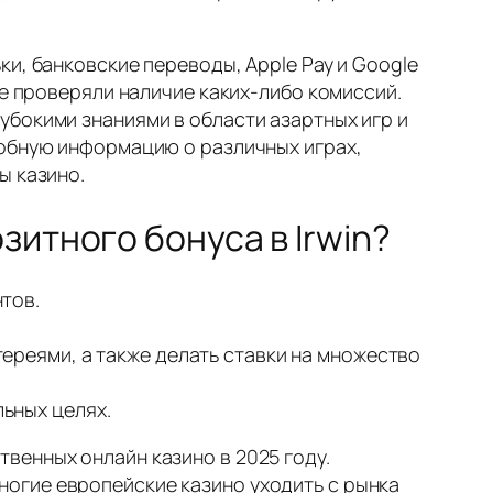
и, банковские переводы, Apple Pay и Google
же проверяли наличие каких-либо комиссий.
убокими знаниями в области азартных игр и
робную информацию о различных играх,
ы казино.
зитного бонуса в Irwin?
тов.
ереями, а также делать ставки на множество
ьных целях.
венных онлайн казино в 2025 году.
огие европейские казино уходить с рынка