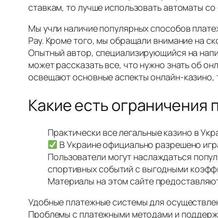
ставкам, то лучше использовать автоматы со
Мы учли наличие популярных способов платеж
Pay. Кроме того, мы обращали внимание на ск
Опытный автор, специализирующийся на напис
может рассказать все, что нужно знать об о
освещают основные аспекты онлайн-казино, т
Какие есть ограничения п
Практически все легальные казино в Ук
В Украине официально разрешено играт
Пользователи могут наслаждаться попул
спортивных событий с выгодными коэфф
Материалы на этом сайте предоставляют
Удобные платежные системы для осуществлени
Проблемы с платежными методами и поддержк