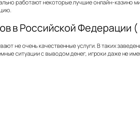
ально работают некоторые лучшие онлайн-казино мир
цию.
ов в Российской Федерации (
вают не очень качественные услуги. В таких заведен
мные ситуации с выводом денег, игроки даже не им