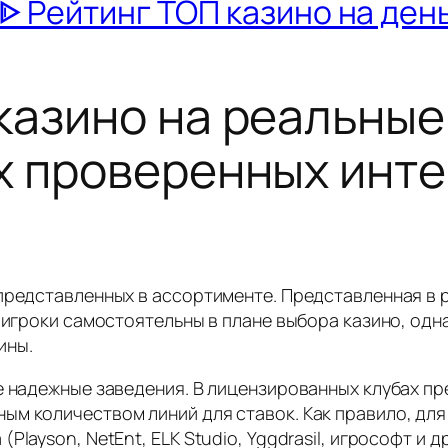
 ᐈ Рейтинг ТОП казино на ден
казино на реальные 
х проверенных инте
 представленных в ассортименте. Представленная в
, игроки самостоятельны в плане выбора казино, од
ины.
ые надежные заведения. В лицензированных клубах 
м количеством линий для ставок. Как правило, для
layson, NetEnt, ELK Studio, Yggdrasil, игрософт и д