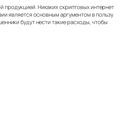
й продукцией. Никаких скриптовых интернет
нзии является основным аргументом в пользу
шенники будут нести такие расходы, чтобы