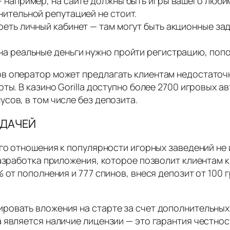
— например, на сайте должны быть игры вашего люби
ительной репутацией не стоит.
реть личный кабинет — там могут быть акционные за
а реальные деньги нужно пройти регистрацию, попо
в оператор может предлагать клиентам недостаточ
ты. В казино Gorilla доступно более 2700 игровых ав
сов, в том числе без депозита.
ТДАЧЕЙ
ого отношения к популярности игорных заведений не 
разработка приложения, которое позволит клиентам 
 от пополнения и 777 спинов, внеся депозит от 100
ровать вложения на старте за счет дополнительных 
является наличие лицензии — это гарантия честност