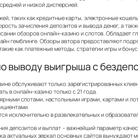
 средней и низкой дисперсией.
ей, таких как кредитные карты, электронные кошельк
орость зачисления депозитов и вывода денег, а так
ании обзоров онлайн-казино и слотов. Обладает гл
нлайн гемблинге. Обзоры автора предоставляют под
акие как платежные методы, стратегии игры и бонус
о выводу выигрыша с бездепо
раине обслуживают только зарегистрированных клиен
ь в онлайн-казино только с 21 года.
ярными слотами, настольными играми, картами и лот
ициентами.
ся исключительно в развлекательных и образовател
я депозитов и выплат – важнейший параметр качест
а актуальных зеркал основных сайтов вынуждают мн