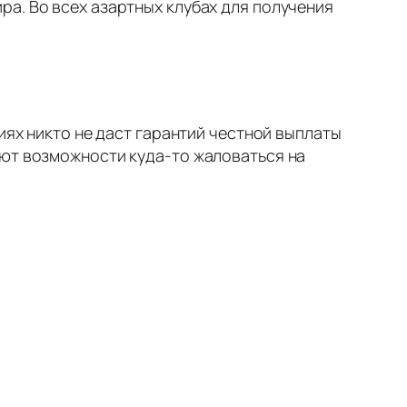
а. Во всех азартных клубах для получения
иях никто не даст гарантий честной выплаты
еют возможности куда-то жаловаться на